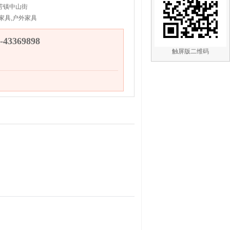
芳镇中山街
家具,户外家具
43369898
触屏版二维码