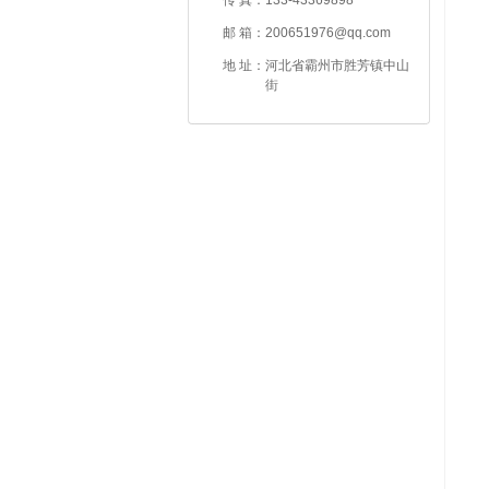
传 真：
133-43369898
邮 箱：
200651976@qq.com
地 址：
河北省霸州市胜芳镇中山
街