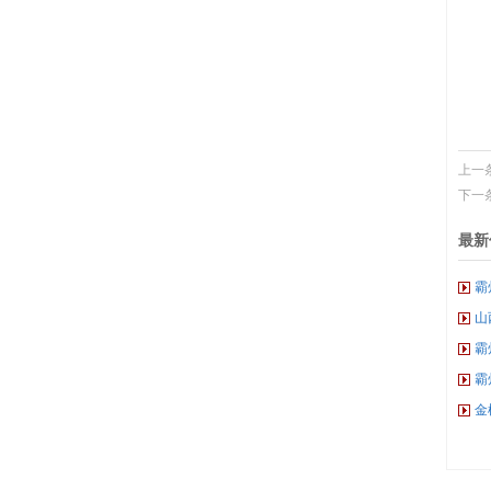
上一
下一
最新
霸
山
霸
霸
金